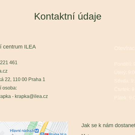
Kontaktní údaje
í centrum ILEA
Otevírac
1 221 461
Pondělí: 
a.cz
Úterý: 9:0
á 22, 110 00 Praha 1
Středa: 9
í osoba:
Čtvrtek: 9
apka - krapka@ilea.cz
Pátek: 9:
Jak se k nám dostane