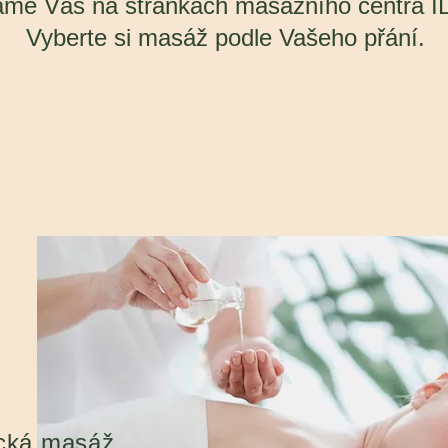
áme Vás na stránkách masážního centra I
Vyberte si masáž podle Vašeho přání.
ická masáž