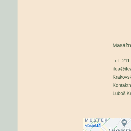
Masážn
Tel.: 21
ilea@ile
Krakovsk
Kontaktn
Luboš Kr