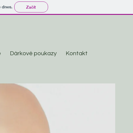
tě dnes.
Začít
e
Dárkové poukazy
Kontakt