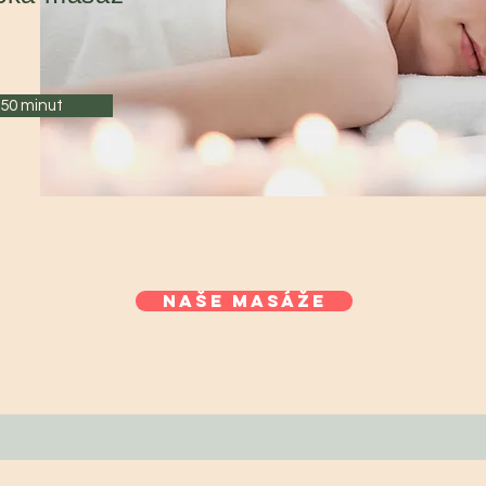
50 minut
Naše masáže