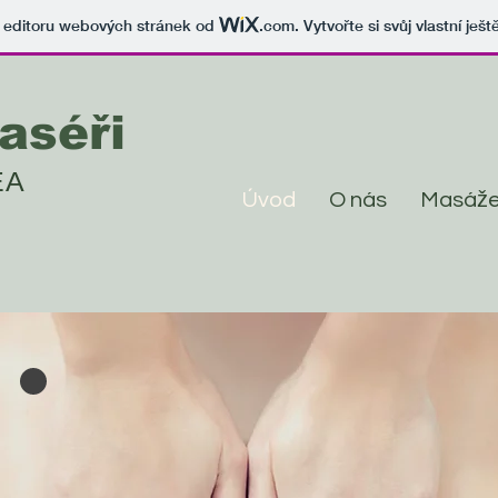
v editoru webových stránek od
.com
. Vytvořte si svůj vlastní ješ
aséři
EA
Úvod
O nás
Masáž