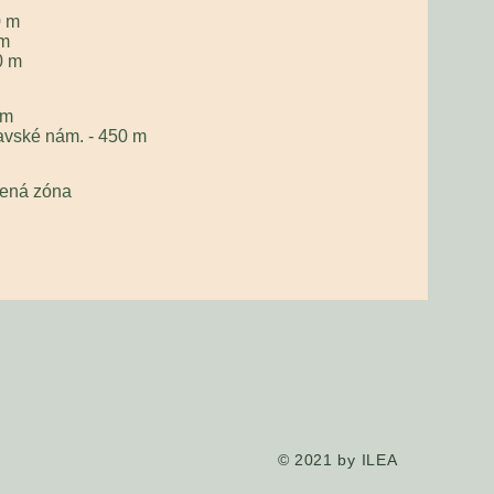
0 m
 m
0 m
 m
clavské nám. - 450 m
cená zóna
© 2021 by ILEA